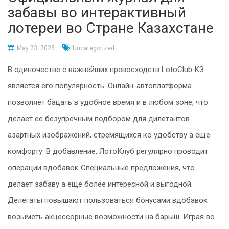
забавы во интерактивный
лотереи во Стране Казахстане
May 23, 2025
Uncategorized
В одиночестве с важнейших превосходств LotoClub КЗ
является его популярность. Онлайн-автоплатформа
позволяет бацать в удобное время и в любом зоне, что
делает ее безупречным подбором для дилетантов
азартных изображений, стремящихся ко удобству а еще
комфорту. В добавление, ЛотоКлуб регулярно проводит
операции вдобавок Специальные предложения, что
делает забаву а еще более интересной и выгодной.
Делегаты повышают пользоваться бонусами вдобавок
возыметь акцессорные возможности на барыш.
Играя во