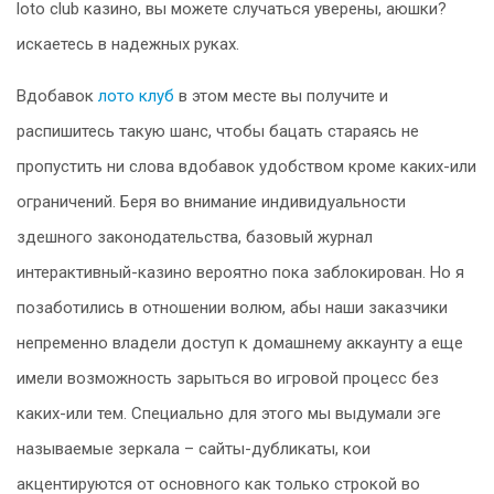
loto club казино, вы можете случаться уверены, аюшки?
искаетесь в надежных руках.
Вдобавок
лото клуб
в этом месте вы получите и
распишитесь такую шанс, чтобы бацать стараясь не
пропустить ни слова вдобавок удобством кроме каких-или
ограничений. Беря во внимание индивидуальности
здешного законодательства, базовый журнал
интерактивный-казино вероятно пока заблокирован. Но я
позаботились в отношении волюм, абы наши заказчики
непременно владели доступ к домашнему аккаунту а еще
имели возможность зарыться во игровой процесс без
каких-или тем. Специально для этого мы выдумали эге
называемые зеркала – сайты-дубликаты, кои
акцентируются от основного как только строкой во