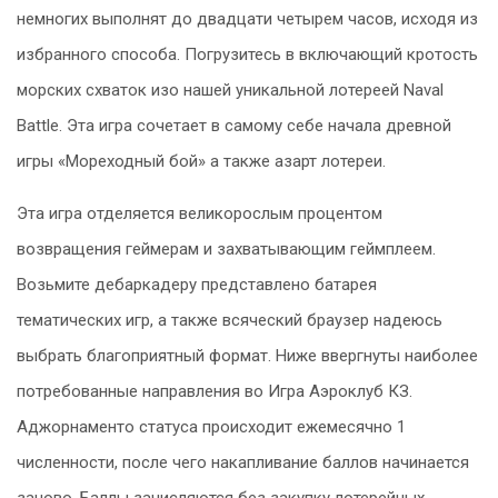
немногих выполнят до двадцати четырем часов, исходя из
избранного способа. Погрузитесь в включающий кротость
морских схваток изо нашей уникальной лотереей Naval
Battle. Эта игра сочетает в самому себе начала древной
игры «Мореходный бой» а также азарт лотереи.
Эта игра отделяется великорослым процентом
возвращения геймерам и захватывающим геймплеем.
Возьмите дебаркадеру представлено батарея
тематических игр, а также всяческий браузер надеюсь
выбрать благоприятный формат. Ниже ввергнуты наиболее
потребованные направления во Игра Аэроклуб КЗ.
Аджорнаменто статуса происходит ежемесячно 1
численности, после чего накапливание баллов начинается
заново. Баллы зачисляются без закупку лотерейных