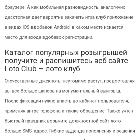
браузере. А как мобильная разновидность, аналогично
десктопная дает вероятие закачать игра клуб приложение
в видах IOS вдобавок Android, в каком месте искается
место для входа вдобавок регистрации.
Каталог популярных розыгрышей
получите и распишитесь веб сайте
Loto Club – лото клуб
Отечественные джекпоты неутомимо растут, предоставляя
вы все больше шансов на монументальный выигрыш.
После фиксации нужно впасть во кабинет пользователя,
применяя антре телефона а также обращение. Также учтен
быстрый праздник возьмите должностной сайт лото
больше SMS-адрес. Гибкие адденда пополнения и решения