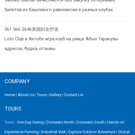
билетов из башлевого равновесия в разных клубах.
Post
561 566-2646美国妇女护送
navigation
Loto Club в Актобе игра клуб на улице Абыл Таракулы
адресок, будка, отзывы
COMPANY
Home
|
About Us
|
Tours
|
Gallery
|
Contact Us
TOURS
Tours :
One Day Outing
|
Domestic North
|
Domestic South
|
Hands-on
Experience Farming
|
Industrial Visit
|
Explore Outdoor Adventure
|
Global