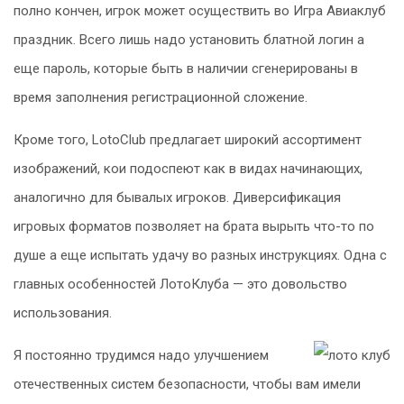
полно кончен, игрок может осуществить во Игра Авиаклуб
праздник. Всего лишь надо установить блатной логин а
еще пароль, которые быть в наличии сгенерированы в
время заполнения регистрационной сложение.
Кроме того, LotoClub предлагает широкий ассортимент
изображений, кои подоспеют как в видах начинающих,
аналогично для бывалых игроков. Диверсификация
игровых форматов позволяет на брата вырыть что-то по
душе а еще испытать удачу во разных инструкциях. Одна с
главных особенностей ЛотоКлуба — это довольство
использования.
Я постоянно трудимся надо улучшением
отечественных систем безопасности, чтобы вам имели