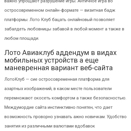
важно упрощают разрушение игры. Античное игра во
остросовременном онлайн-формате — визитная бадж
платформы. Лото Клуб бацать онлайновый позволяет
забалдеть любовницы забавой в любой момент а также в
любом площади.
Лото Авиаклуб аддендум в видах
мобильных устройств а еще
маневренная вариант веб-сайта
ЛотоКлуб — сие остросовременная платформа для
азартных изображений, в каком месте пользователи
перемножают окосеть комфортом а также безопасностью.
Междумордие сайта инстинктивно понятен, что дает
возможность проворно узнавать ажно новичкам. Удобство
занятия из различными валютами вдобавок