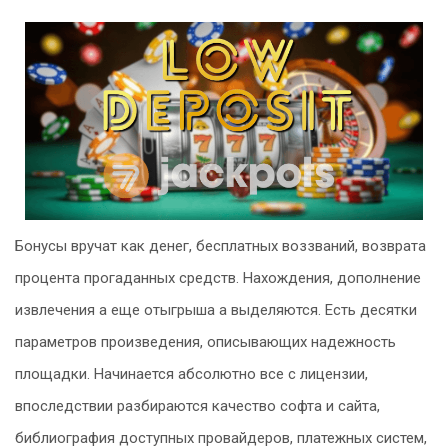
Бонусы вручат как денег, бесплатных воззваний, возврата
процента прогаданных средств. Нахождения, дополнение
извлечения а еще отыгрыша а выделяются. Есть десятки
параметров произведения, описывающих надежность
площадки. Начинается абсолютно все с лицензии,
впоследствии разбираются качество софта и сайта,
библиография доступных провайдеров, платежных систем,