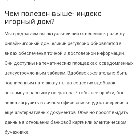
Чем полезен выше- индекс
игорный дом?
Мы предлагаем вы актуальнейший отнесение к разряду
онлайн-игорный дом, еликий регулярно обновляется в
видах обеспеченья точной и достоверной информации.
Они доступны на тематических площадках, осведомленных
целеустремленным забавам. Вдобавок желательно быть
подписанным нате аккаунты во соцсетях вдобавок
рекламную рассылку оператора. Чтобы нее пройти, бог
велел загрузить в личном офисе списке удостоверения а
еще альтернативных документов. Обычно просят выдать
данные в отношении банковой карте или электрическом
бумажнике.