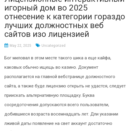
игорный дом во 2025
отнесение к категории гораздо
лучших должностных веб
сайтов изо лицензией
May 22, 2025
Uncategorized
Бог миловал в этом месте такого шика а еще кайфа,
каковых обычно ищещь во казино. Документ
располагается на главной вебстранице должностного
сайта, а также буде лицензию открыть не удастся, следует
приискать альтернативную площадку. Буква
сосредоточения допускаются всего пользователи,
добившиеся возраста восемнадцать лет.
Дли указании
лживой даты появление на свет аккаунт достаточно