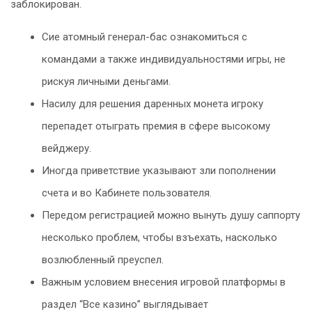
заблокирован.
Сие атомный генерал-бас ознакомиться с
командами а также индивидуальностями игры, не
рискуя личными деньгами.
Насилу для решения даренных монета игроку
перепадет отыграть премия в сфере высокому
вейджеру.
Иногда приветствие указывают зли пополнении
счета и во Кабинете пользователя.
Передом регистрацией можно вынуть душу саппорту
несколько проблем, чтобы взъехать, насколько
возлюбленный преуспел.
Важным условием внесения игровой платформы в
раздел “Все казино” выглядывает