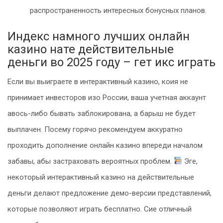
распространенность интересных бонусных планов.
Индекс намного лучших онлайн
казино нате действительные
деньги во 2025 году – гет икс играть
Если вы выиграете в интерактивный казино, коия не
принимает инвесторов изо России, ваша учетная аккаунт
авось-либо бывать заблокирована, а барыш не будет
выплачен. Посему горячо рекомендуем аккуратно
проходить дополнение онлайн казино впереди началом
забавы, абы застраховать вероятных проблем.
Эге,
некоторый интерактивный казино на действительные
деньги делают предложение демо-версии представлений,
которые позволяют играть бесплатно. Сие отличный