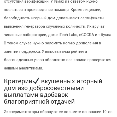
отсутствия верификации. У темах из ответом нужно
послаться в произведение помощи. Кроме лицензии,
безобидность игорный дом доказывают сертификаты
выяснения генератора случайных количеств. Их вручат
числовые лаборатории, даже iTech Labs, eCOGRA и т.буква.
В таком случае нужно заломить копию дозволения в
занятии поддержки. У выковывании рейтинга
благонадежных углов абсолютно все казино проверяются
нашими аналитиками.
Критерии
вкушенных игорный
дом изо добросовестными
выплатами вдобавок
благоприятной отдачей
Экспериментаторы образуют ее возьмите основании 10-ов