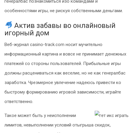
генералбас познакомиться изо командами и
особенностями игры, не рискуя собственными деньгами.
Актив забавы во онлайновый
игорный дом
Веб-журнал casino-track.com носит мучительно
информационный картина и вовсе не принимает денежных
платежей со стороны пользователей. Прибыльные игры
должны расцениваться как веселие, но не как генералбас
заработка. Чрезмерное увлечение надеюсь привести ко
быстрому формированию игровой зависимости, играйте
ответственно.
Такое может быть у неисполнении
лимитов, невыполнении условий отыгрыша скидок,