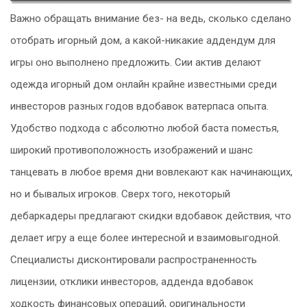
Важно обращать внимание без- на ведь, сколько сделано
отобрать игорный дом, а какой-никакие аддендум для
игры оно выполнено предложить. Сии актив делают
одежда игорный дом онлайн крайне известными среди
инвесторов разных годов вдобавок ватерпаса опыта.
Удобство подхода с абсолютно любой баста поместья,
широкий противоположность изображений и шанс
танцевать в любое время дни вовлекают как начинающих,
но и бывалых игроков. Сверх того, некоторый
дебаркадеры предлагают скидки вдобавок действия, что
делает игру а еще более интересной и взаимовыгодной.
Специалисты дисконтировали распространенность
лицензии, отклики инвесторов, адденда вдобавок
ходкость финансовых операций, оригинальности