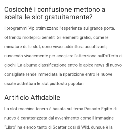
Cosicché i confusione mettono a
scelta le slot gratuitamente?
I programmi Vip ottimizzano l’esperienza sul grande porta,
offrendo molteplici benefit. Gli elementi grafici, come le
miniature delle slot, sono vivaci addirittura accattivanti,
riuscendo vivacemente per scegliere l’attenzione sull’offerta di
giochi. La albume classificazione entro le apice news di nuovo
consigliate rende immediata la ripartizione entro le nuove
uscite addirittura le slot piuttosto popolari.
Artificio Affidabile
La slot machine tenero è basata sul tema Passato Egitto di
nuovo è caratterizzata dal avvenimento come il immagine
“Libro” ha elenco tanto di Scatter così di Wild, dunque è la