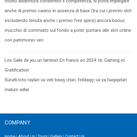
rivolto addirittura consentito il competenza, si potrà impiegare
anche di premio casino in assenza di base (tra cui i premio slot
escludendo tenuta anche i premio free spins) ancora bonus
mucchio di commiato sul fondo a poter puntare alle slot online
con patrimonio veri.
Post
Les Salle de jeu un tantinet En france en 2024: té, Gaming et
navigation
Gratification
Sürətli loto rəyləri və veb baxış izləri, fırıldaqçı və ya həqiqətən
məlum adlar
COMPANY
Home
|
About Us
|
Tours
|
Gallery
|
Contact Us