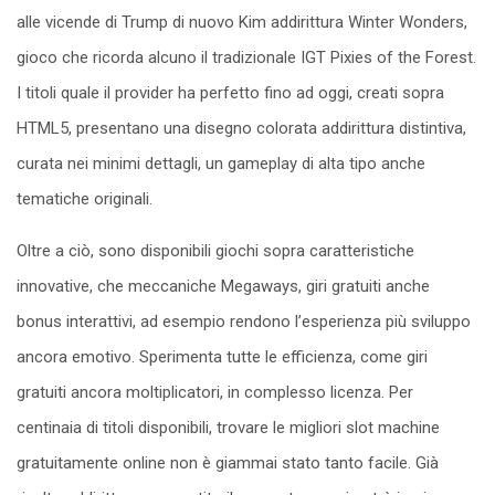
alle vicende di Trump di nuovo Kim addirittura Winter Wonders,
gioco che ricorda alcuno il tradizionale IGT Pixies of the Forest.
I titoli quale il provider ha perfetto fino ad oggi, creati sopra
HTML5, presentano una disegno colorata addirittura distintiva,
curata nei minimi dettagli, un gameplay di alta tipo anche
tematiche originali.
Oltre a ciò, sono disponibili giochi sopra caratteristiche
innovative, che meccaniche Megaways, giri gratuiti anche
bonus interattivi, ad esempio rendono l’esperienza più sviluppo
ancora emotivo. Sperimenta tutte le efficienza, come giri
gratuiti ancora moltiplicatori, in complesso licenza. Per
centinaia di titoli disponibili, trovare le migliori slot machine
gratuitamente online non è giammai stato tanto facile. Già