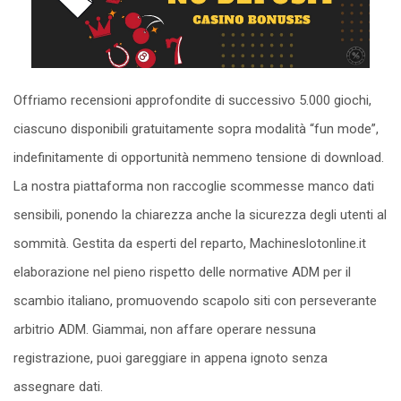
Offriamo recensioni approfondite di successivo 5.000 giochi,
ciascuno disponibili gratuitamente sopra modalità “fun mode”,
indefinitamente di opportunità nemmeno tensione di download.
La nostra piattaforma non raccoglie scommesse manco dati
sensibili, ponendo la chiarezza anche la sicurezza degli utenti al
sommità. Gestita da esperti del reparto, Machineslotonline.it
elaborazione nel pieno rispetto delle normative ADM per il
scambio italiano, promuovendo scapolo siti con perseverante
arbitrio ADM. Giammai, non affare operare nessuna
registrazione, puoi gareggiare in appena ignoto senza
assegnare dati.