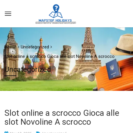
Home
Uncategorized
Slot online a scrocco Gioca alle slot Novoline A scrocco
Uncategorized
Slot online a scrocco Gioca alle
slot Novoline A scrocco