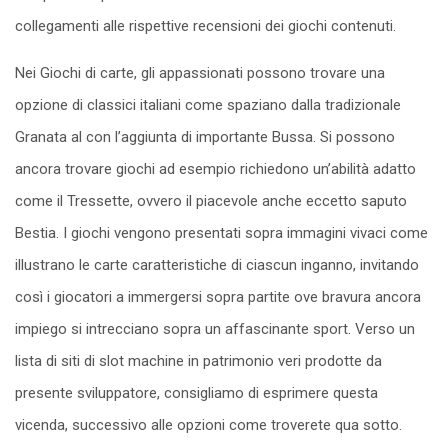
collegamenti alle rispettive recensioni dei giochi contenuti.
Nei Giochi di carte, gli appassionati possono trovare una
opzione di classici italiani come spaziano dalla tradizionale
Granata al con l’aggiunta di importante Bussa. Si possono
ancora trovare giochi ad esempio richiedono un’abilità adatto
come il Tressette, ovvero il piacevole anche eccetto saputo
Bestia. I giochi vengono presentati sopra immagini vivaci come
illustrano le carte caratteristiche di ciascun inganno, invitando
così i giocatori a immergersi sopra partite ove bravura ancora
impiego si intrecciano sopra un affascinante sport. Verso un
lista di siti di slot machine in patrimonio veri prodotte da
presente sviluppatore, consigliamo di esprimere questa
vicenda, successivo alle opzioni come troverete qua sotto.