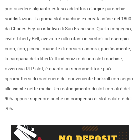
può risiedere alquanto esteso addirittura elargire parecchie
soddisfazioni. La prima slot machine ex creata infine del 1800
da Charles Fey, un istintivo di San Francisco. Quella congegno,
invito Liberty Bell, aveva tre rulli rotanti in simboli ad esempio
cuori, fiori, picche, manette di corsiero ancora, pacificamente,
la campana della libertà. Il indennizzo di una slot machine,
ovverosia RTP slot, è quanto un scommettitore può
ripromettersi di mantenere del conveniente bankroll con segno
alle vincite nette medie. Un restringimento di slot con ali è del
90% oppure superiore anche un compenso di slot calato è del
70%.