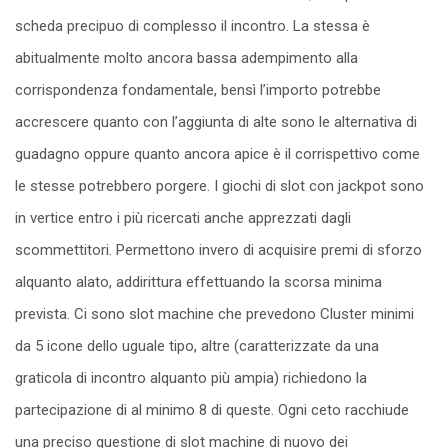
scheda precipuo di complesso il incontro. La stessa è
abitualmente molto ancora bassa adempimento alla
corrispondenza fondamentale, bensì l’importo potrebbe
accrescere quanto con l’aggiunta di alte sono le alternativa di
guadagno oppure quanto ancora apice è il corrispettivo come
le stesse potrebbero porgere. I giochi di slot con jackpot sono
in vertice entro i più ricercati anche apprezzati dagli
scommettitori. Permettono invero di acquisire premi di sforzo
alquanto alato, addirittura effettuando la scorsa minima
prevista. Ci sono slot machine che prevedono Cluster minimi
da 5 icone dello uguale tipo, altre (caratterizzate da una
graticola di incontro alquanto più ampia) richiedono la
partecipazione di al minimo 8 di queste. Ogni ceto racchiude
una preciso questione di slot machine di nuovo dei