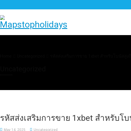
Home
Uncategorized
รหัสส่งเสริมการขาย 1xbet สำหรับโบนัสสูงถึ
Uncategorized
รหัสส่งเสริมการขาย 1xbet สำหรับโบนั
May 14, 2025
Uncategorized