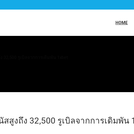
HOME
ง 32,500 รูเบิลจากการเดิมพัน 1xbet
สสูงถึง 32,500 รูเบิลจากการเดิมพัน 