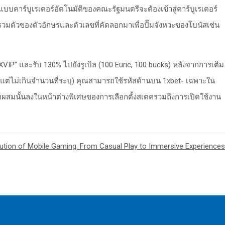
คาร์บูเรเตอร์อัตโนมัติของคณะรัฐมนตรีจะต้องเข้าสู่คาร์บูเรเตอร์
วมตัวของตัวอักษรและตัวเลขที่คัดลอกมาเพื่อปั๊มจังหวะของโบนัสเช่น
VIP” และรับ 130% ไปยังรูเบิล (100 Euric, 100 bucks) หลังจากการเติม
ณ (แต่ไม่เกินจำนวนที่ระบุ) คุณสามารถใช้รหัสด้านบน 1xbet- เฉพาะใน
่าผสมนั้นลงในหน้าต่างพิเศษของการเลือกตั้งสเตครวมถึงการเปิดใช้งาน
ution of Mobile Gaming: From Casual Play to Immersive Experiences