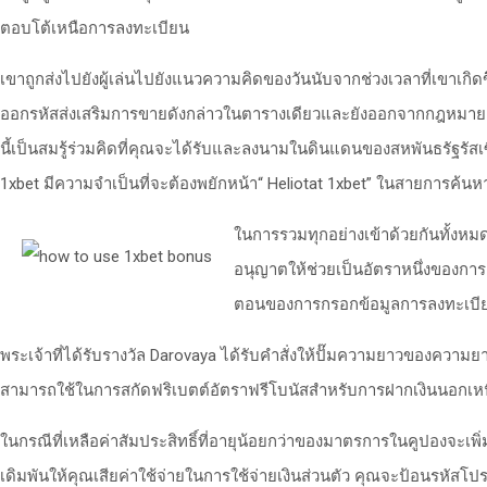
ตอบโต้เหนือการลงทะเบียน
เขาถูกส่งไปยังผู้เล่นไปยังแนวความคิดของวันนับจากช่วงเวลาที่เขาเกิด
ออกรหัสส่งเสริมการขายดังกล่าวในตารางเดียวและยังออกจากกฎหมายเพื่อรั
นี้เป็นสมรู้ร่วมคิดที่คุณจะได้รับและลงนามในดินแดนของสหพันธรัฐรัสเ
1xbet มีความจำเป็นที่จะต้องพยักหน้า“ Heliotat 1xbet” ในสายการค้น
ในการรวมทุกอย่างเข้าด้วยกันทั้งหมดจ
อนุญาตให้ช่วยเป็นอัตราหนึ่งของการเ
ตอนของการกรอกข้อมูลการลงทะเบี
พระเจ้าที่ได้รับรางวัล Darovaya ได้รับคำสั่งให้ปั๊มความยาวของความ
สามารถใช้ในการสกัดฟริเบตต์อัตราฟรีโบนัสสำหรับการฝากเงินนอกเหนื
ในกรณีที่เหลือค่าสัมประสิทธิ์ที่อายุน้อยกว่าของมาตรการในคูปองจะเพิ่
เดิมพันให้คุณเสียค่าใช้จ่ายในการใช้จ่ายเงินส่วนตัว คุณจะป้อนรหัสโป