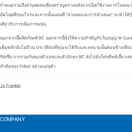
กำหนดรวมถึงส่วนลดส่งเสียงครวญครางหลังจากเปิดใช้งานการโฆษณาจะสะท้
อัตโนมัติของโจรและจากนั้นแผนที่ “ส่วนลดและการนำเสนอ” จะทำให้บุ๊
เดียวกับการเพิ่มการพนัน
นอกจากนี้ผลิตภัณฑ์ BC นอกจากนี้ยังให้ความสำคัญกับใบอนุญาต Curacao
เต็มหลักนับไม่ถ้วน ประวัติย่อที่คุณจะได้รับและลงนามนั้นค่อนข้างเที
รัสเซีย การรวมกันของตัวเลขและตัวอักษร BC ส่งไปยังโทรศัพท์เลี้ยวเ
หัวข้อของ Fribet อย่างแม่นยำ
Post
Jo Franklin
navigation
COMPANY