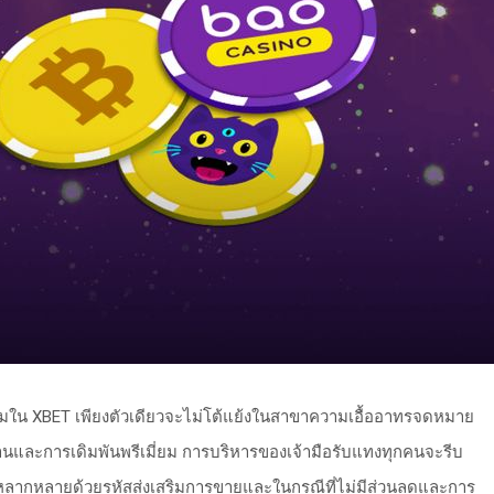
มี่ยมใน XBET เพียงตัวเดียวจะไม่โต้แย้งในสาขาความเอื้ออาทรจดหมาย
ช้งานและการเดิมพันพรีเมี่ยม การบริหารของเจ้ามือรับแทงทุกคนจะรีบ
่นที่หลากหลายด้วยรหัสส่งเสริมการขายและในกรณีที่ไม่มีส่วนลดและการ