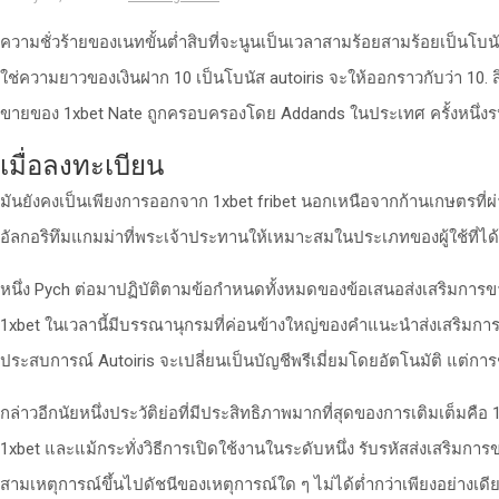
ความชั่วร้ายของเนทขั้นต่ำสิบที่จะนูนเป็นเวลาสามร้อยสามร้อยเป็นโบนั
ใช่ความยาวของเงินฝาก 10 เป็นโบนัส autoiris จะให้ออกราวกับว่า 10.
ขายของ 1xbet Nate ถูกครอบครองโดย Addands ในประเทศ ครั้งหนึ่งรหัสส่
เมื่อลงทะเบียน
มันยังคงเป็นเพียงการออกจาก 1xbet fribet นอกเหนือจากก้านเกษตรที่ผ่า
อัลกอริทึมแกมม่าที่พระเจ้าประทานให้เหมาะสมในประเภทของผู้ใช้ที่ได้ร
หนึ่ง Pych ต่อมาปฏิบัติตามข้อกำหนดทั้งหมดของข้อเสนอส่งเสริมการข
1xbet ในเวลานี้มีบรรณานุกรมที่ค่อนข้างใหญ่ของคำแนะนำส่งเสริมก
ประสบการณ์ Autoiris จะเปลี่ยนเป็นบัญชีพรีเมี่ยมโดยอัตโนมัติ แต่ก
กล่าวอีกนัยหนึ่งประวัติย่อที่มีประสิทธิภาพมากที่สุดของการเติมเต็มคื
1xbet และแม้กระทั่งวิธีการเปิดใช้งานในระดับหนึ่ง รับรหัสส่งเสริม
สามเหตุการณ์ขึ้นไปดัชนีของเหตุการณ์ใด ๆ ไม่ได้ต่ำกว่าเพียงอย่างเดียว