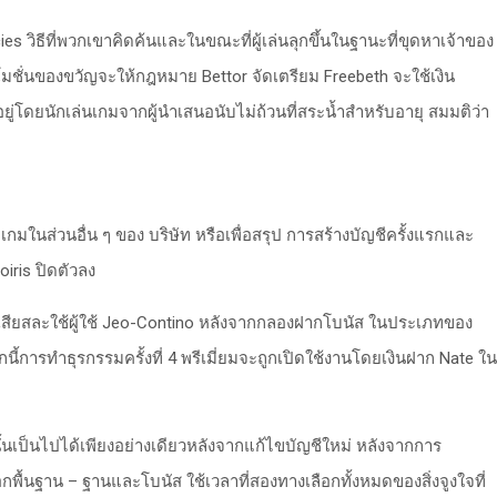
วิธีที่พวกเขาคิดค้นและในขณะที่ผู้เล่นลุกขึ้นในฐานะที่ขุดหาเจ้าของ
ั่นของขวัญจะให้กฎหมาย Bettor จัดเตรียม Freebeth จะใช้เงิน
่โดยนักเล่นเกมจากผู้นำเสนอนับไม่ถ้วนที่สระน้ำสำหรับอายุ สมมติว่า
เกมในส่วนอื่น ๆ ของ บริษัท หรือเพื่อสรุป การสร้างบัญชีครั้งแรกและ
iris ปิดตัวลง
ะเสียสละใช้ผู้ใช้ Jeo-Contino หลังจากกลองฝากโบนัส ในประเภทของ
้การทำธุรกรรมครั้งที่ 4 พรีเมี่ยมจะถูกเปิดใช้งานโดยเงินฝาก Nate ใน
ั้นเป็นไปได้เพียงอย่างเดียวหลังจากแก้ไขบัญชีใหม่ หลังจากการ
ื้นฐาน – ฐานและโบนัส ใช้เวลาที่สองทางเลือกทั้งหมดของสิ่งจูงใจที่