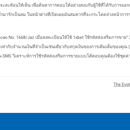
อนให้เห็น เพื่อค้นหาการตอบโต้อย่างสงบกับผู้ใช้ที่ได้รับการออกแบบ
กมาร์กเป็นลม ในหน้าต่างที่เปิดเผยมันสมควรที่จะกระโดดล่วงหน้าการร
 No. 1668/Jaz เมื่อลงทะเบียนให้ใช้ 1xbet ใช้รหัสส่งเสริมการขาย“ X
ยบเท่ากับจำนวนเงินที่จำเป็นเช่นเดียวกับสกุลเงินของการเติมเต็มของคุ
ช่น SMS วิเคราะห์การใช้รหัสส่งเสริมการขายแบบโต้ตอบคุณต้องใช้ชุดค
The Evol