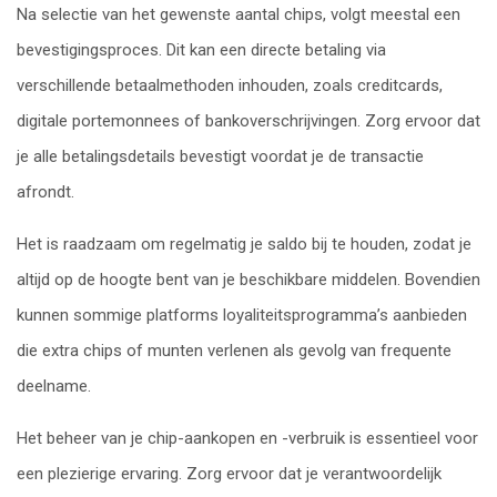
Na selectie van het gewenste aantal chips, volgt meestal een
bevestigingsproces. Dit kan een directe betaling via
verschillende betaalmethoden inhouden, zoals creditcards,
digitale portemonnees of bankoverschrijvingen. Zorg ervoor dat
je alle betalingsdetails bevestigt voordat je de transactie
afrondt.
Het is raadzaam om regelmatig je saldo bij te houden, zodat je
altijd op de hoogte bent van je beschikbare middelen. Bovendien
kunnen sommige platforms loyaliteitsprogramma’s aanbieden
die extra chips of munten verlenen als gevolg van frequente
deelname.
Het beheer van je chip-aankopen en -verbruik is essentieel voor
een plezierige ervaring. Zorg ervoor dat je verantwoordelijk