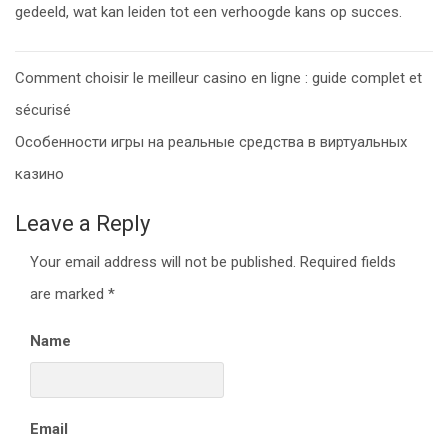
gedeeld, wat kan leiden tot een verhoogde kans op succes.
Post
Comment choisir le meilleur casino en ligne : guide complet et
navigation
sécurisé
Особенности игры на реальные средства в виртуальных
казино
Leave a Reply
Your email address will not be published.
Required fields
are marked
*
Name
Email