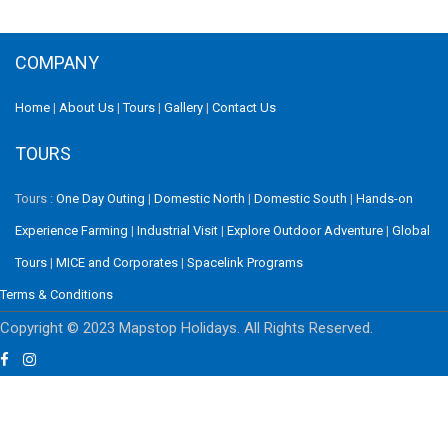
COMPANY
Home
|
About Us
|
Tours
|
Gallery
|
Contact Us
TOURS
Tours :
One Day Outing
|
Domestic North
|
Domestic South
|
Hands-on
Experience Farming
|
Industrial Visit
|
Explore Outdoor Adventure
|
Global
Tours
|
MICE and Corporates
|
Spacelink Programs
Terms & Conditions
Copyright © 2023 Mapstop Holidays. All Rights Reserved.