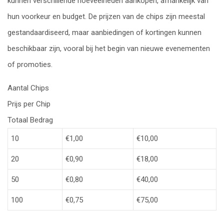
kunnen verschillende hoeveelheden aankopen, afhankelijk van
hun voorkeur en budget. De prijzen van de chips zijn meestal
gestandaardiseerd, maar aanbiedingen of kortingen kunnen
beschikbaar zijn, vooral bij het begin van nieuwe evenementen
of promoties.
Aantal Chips
Prijs per Chip
Totaal Bedrag
10
€1,00
€10,00
20
€0,90
€18,00
50
€0,80
€40,00
100
€0,75
€75,00