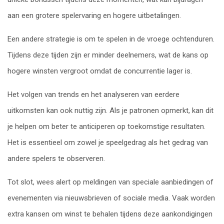
aan een grotere spelervaring en hogere uitbetalingen.
Een andere strategie is om te spelen in de vroege ochtenduren.
Tijdens deze tijden zijn er minder deelnemers, wat de kans op
hogere winsten vergroot omdat de concurrentie lager is.
Het volgen van trends en het analyseren van eerdere
uitkomsten kan ook nuttig zijn. Als je patronen opmerkt, kan dit
je helpen om beter te anticiperen op toekomstige resultaten.
Het is essentieel om zowel je speelgedrag als het gedrag van
andere spelers te observeren.
Tot slot, wees alert op meldingen van speciale aanbiedingen of
evenementen via nieuwsbrieven of sociale media. Vaak worden
extra kansen om winst te behalen tijdens deze aankondigingen