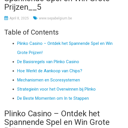
Prijzen__5
April 8, 2025
www.sepabelgium.be
Table of Contents
Plinko Casino – Ontdek het Spannende Spel en Win
Grote Prijzen!
De Basisregels van Plinko Casino
Hoe Werkt de Aankoop van Chips?
Mechanismen en Scoresystemen
Strategieën voor het Overwinnen bij Plinko
De Beste Momenten om In te Stappen
Plinko Casino – Ontdek het
Spannende Spel en Win Grote