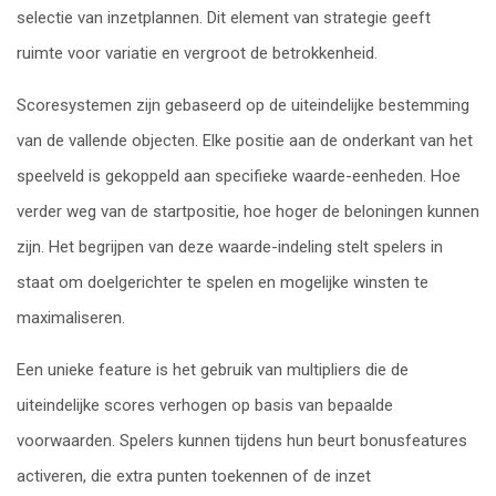
selectie van inzetplannen. Dit element van strategie geeft
ruimte voor variatie en vergroot de betrokkenheid.
Scoresystemen zijn gebaseerd op de uiteindelijke bestemming
van de vallende objecten. Elke positie aan de onderkant van het
speelveld is gekoppeld aan specifieke waarde-eenheden. Hoe
verder weg van de startpositie, hoe hoger de beloningen kunnen
zijn. Het begrijpen van deze waarde-indeling stelt spelers in
staat om doelgerichter te spelen en mogelijke winsten te
maximaliseren.
Een unieke feature is het gebruik van multipliers die de
uiteindelijke scores verhogen op basis van bepaalde
voorwaarden. Spelers kunnen tijdens hun beurt bonusfeatures
activeren, die extra punten toekennen of de inzet