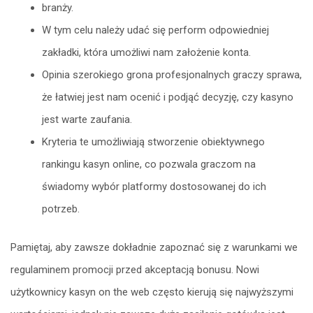
brаnży.
W tym celu należy udać się perform odpowiedniej
zakładki, która umożliwi nam założenie konta.
Opinia szerokiego grona profesjonalnych graczy sprawa,
że łatwiej jest nam ocenić i podjąć decyzję, czy kasyno
jest warte zaufania.
Kryteria te umożliwiają stworzenie obiektywnego
rankingu kasyn online, co pozwala graczom na
świadomy wybór platformy dostosowanej do ich
potrzeb.
Pamiętaj, aby zawsze dokładnie zapoznać się z warunkami we
regulaminem promocji przed akceptacją bonusu. Nowi
użytkownicy kasyn on the web często kierują się najwyższymi