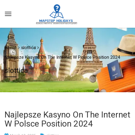
Home
slottica
Najlepsze Kasyno On The Internet W Polsce Position 2024
slottica
Najlepsze Kasyno On The Internet
W Polsce Position 2024