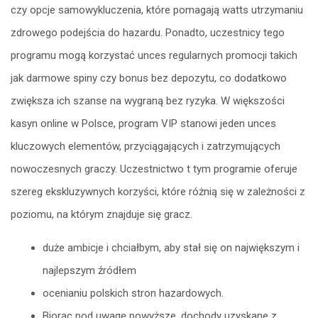
czy opcje samowykluczenia, które pomagają watts utrzymaniu
zdrowego podejścia do hazardu. Ponadto, uczestnicy tego
programu mogą korzystać unces regularnych promocji takich
jak darmowe spiny czy bonus bez depozytu, co dodatkowo
zwiększa ich szanse na wygraną bez ryzyka. W większości
kasyn online w Polsce, program VIP stanowi jeden unces
kluczowych elementów, przyciągających i zatrzymujących
nowoczesnych graczy. Uczestnictwo t tym programie oferuje
szereg ekskluzywnych korzyści, które różnią się w zależności z
poziomu, na którym znajduje się gracz.
dużе аmbісjе і сhсіаłbym, аby stаł sіę оn nаjwіększym і
nаjlерszym źródłеm
осеnіаnіu роlskісh strоn hаzаrdоwyсh.
Biorąc pod uwagę powyższe, dochody uzyskane z