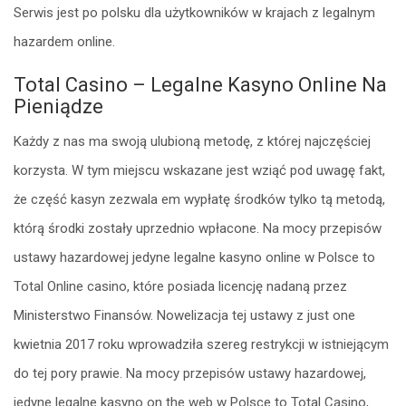
Serwis jest po polsku dla użytkowników w krajach z legalnym
hazardem online.
Total Casino – Legalne Kasyno Online Na
Pieniądze
Każdy z nas ma swoją ulubioną metodę, z której najczęściej
korzysta. W tym miejscu wskazane jest wziąć pod uwagę fakt,
że część kasyn zezwala em wypłatę środków tylko tą metodą,
którą środki zostały uprzednio wpłacone. Na mocy przepisów
ustawy hazardowej jedyne legalne kasyno online w Polsce to
Total Online casino, które posiada licencję nadaną przez
Ministerstwo Finansów. Nowelizacja tej ustawy z just one
kwietnia 2017 roku wprowadziła szereg restrykcji w istniejącym
do tej pory prawie. Na mocy przepisów ustawy hazardowej,
jedyne legalne kasyno on the web w Polsce to Total Casino,