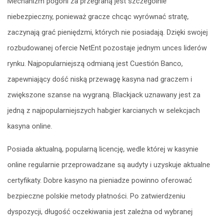
Mechanizm pogoni za przegraną jest szczególnie
niebezpieczny, ponieważ gracze chcąc wyrównać stratę,
zaczynają grać pieniędzmi, których nie posiadają. Dzięki swojej
rozbudowanej ofercie NetEnt pozostaje jednym unces liderów
rynku. Najpopularniejszą odmianą jest Cuestión Banco,
zapewniający dość niską przewagę kasyna nad graczem i
zwiększone szanse na wygraną. Blackjack uznawany jest za
jedną z najpopularniejszych habgier karcianych w selekcjach
kasyna online.
Posiada aktualną, popularną licencję, wedle której w kasynie
online regularnie przeprowadzane są audyty i uzyskuje aktualne
certyfikaty. Dobre kasyno na pieniadze powinno oferować
bezpieczne polskie metody płatności. Po zatwierdzeniu
dyspozycji, długość oczekiwania jest zależna od wybranej