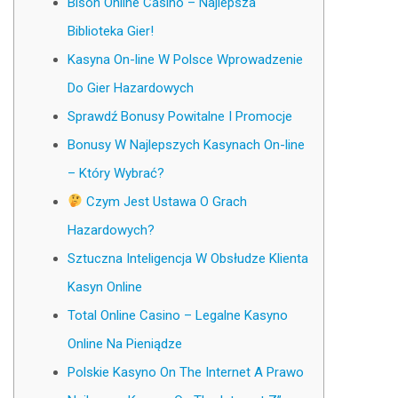
Bison Online Casino – Najlepsza
Biblioteka Gier!
Kasyna On-line W Polsce Wprowadzenie
Do Gier Hazardowych
Sprawdź Bonusy Powitalne I Promocje
Bonusy W Najlepszych Kasynach On-line
– Który Wybrać?
Czym Jest Ustawa O Grach
Hazardowych?
Sztuczna Inteligencja W Obsłudze Klienta
Kasyn Online
Total Online Casino – Legalne Kasyno
Online Na Pieniądze
Polskie Kasyno On The Internet A Prawo