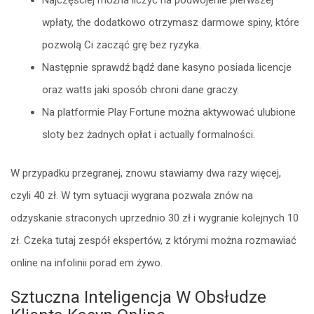
Najczęściej można liczyć na podwojenie pierwszej
wpłaty, the dodatkowo otrzymasz darmowe spiny, które
pozwolą Ci zacząć grę bez ryzyka.
Następnie sprawdź bądź dane kasyno posiada licencje
oraz watts jaki sposób chroni dane graczy.
Na platformie Play Fortune można aktywować ulubione
sloty bez żadnych opłat i actually formalności.
W przypadku przegranej, znowu stawiamy dwa razy więcej,
czyli 40 zł. W tym sytuacji wygrana pozwala znów na
odzyskanie straconych uprzednio 30 zł i wygranie kolejnych 10
zł. Czeka tutaj zespół ekspertów, z którymi można rozmawiać
online na infolinii porad em żywo.
Sztuczna Inteligencja W Obsłudze