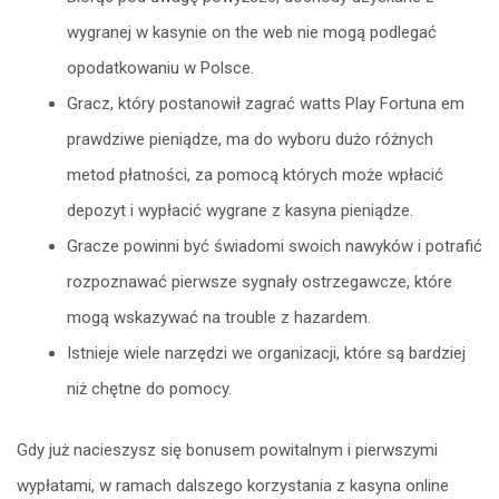
wygranej w kasynie on the web nie mogą podlegać
opodatkowaniu w Polsce.
Gracz, który postanowił zagrać watts Play Fortuna em
prawdziwe pieniądze, ma do wyboru dużo różnych
metod płatności, za pomocą których może wpłacić
depozyt i wypłacić wygrane z kasyna pieniądze.
Gracze powinni być świadomi swoich nawyków i potrafić
rozpoznawać pierwsze sygnały ostrzegawcze, które
mogą wskazywać na trouble z hazardem.
Istnieje wiele narzędzi we organizacji, które są bardziej
niż chętne do pomocy.
Gdy już nacieszysz się bonusem powitalnym i pierwszymi
wypłatami, w ramach dalszego korzystania z kasyna online