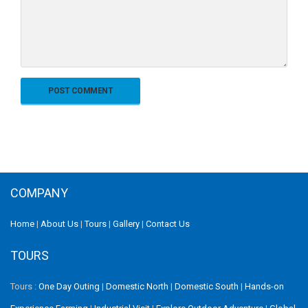
COMPANY
Home
|
About Us
|
Tours
|
Gallery
|
Contact Us
TOURS
Tours :
One Day Outing
|
Domestic North
|
Domestic South
|
Hands-on