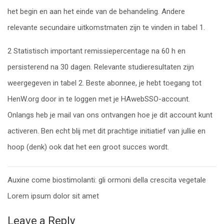
het begin en aan het einde van de behandeling. Andere
relevante secundaire uitkomstmaten zijn te vinden in tabel 1.
2 Statistisch important remissiepercentage na 60 h en
persisterend na 30 dagen. Relevante studieresultaten zijn
weergegeven in tabel 2. Beste abonnee, je hebt toegang tot
HenW.org door in te loggen met je HAwebSSO-account.
Onlangs heb je mail van ons ontvangen hoe je dit account kunt
activeren. Ben echt blij met dit prachtige initiatief van jullie en
hoop (denk) ook dat het een groot succes wordt.
Post
Auxine come biostimolanti: gli ormoni della crescita vegetale
navigation
Lorem ipsum dolor sit amet
Leave a Reply