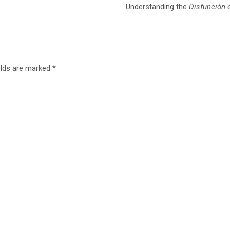
Understanding the
Disfunción e
elds are marked
*