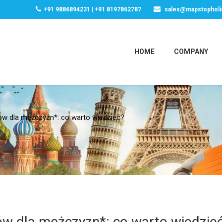
+91 9886894231 | +91 8197862787
sales@mapstopholi
HOME
COMPANY
ów dla mężczyzn*: co warto wiedzieć?
ów dla mężczyzn*: co warto wiedzie