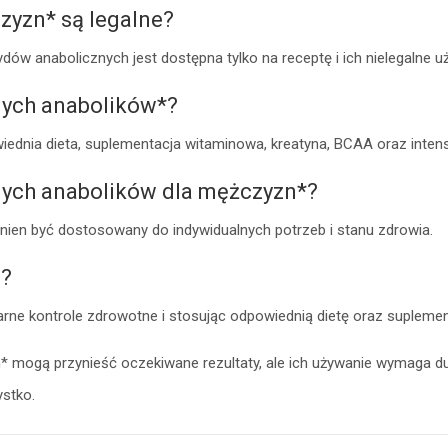
czyzn* są legalne?
ydów anabolicznych jest dostępna tylko na receptę i ich nielegalne
tnych anabolików*?
iednia dieta, suplementacja witaminowa, kreatyna, BCAA oraz intens
tnych anabolików dla mężczyzn*?
inien być dostosowany do indywidualnych potrzeb i stanu zdrowia.
h?
larne kontrole zdrowotne i stosując odpowiednią dietę oraz supleme
* mogą przynieść oczekiwane rezultaty, ale ich używanie wymaga du
ystko.