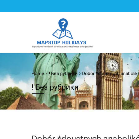
Home
! Без рубрики
Dobór *doustnych anabolik
! Без рубрики
Dobór *doustnych anabolik