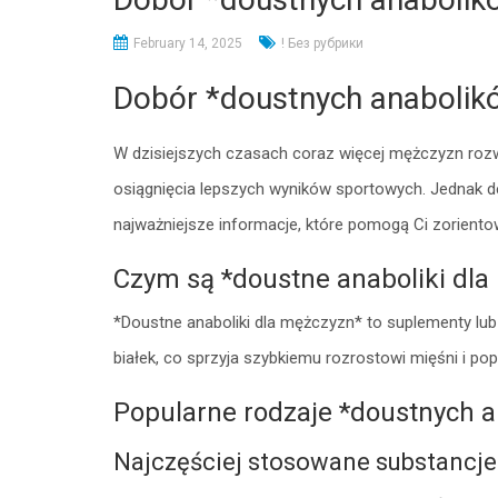
February 14, 2025
! Без рубрики
Dobór *doustnych anabolik
W dzisiejszych czasach coraz więcej mężczyzn roz
osiągnięcia lepszych wyników sportowych. Jednak de
najważniejsze informacje, które pomogą Ci zoriento
Czym są *doustne anaboliki dl
*Doustne anaboliki dla mężczyzn* to suplementy lub
białek, co sprzyja szybkiemu rozrostowi mięśni i pop
Popularne rodzaje *doustnych 
Najczęściej stosowane substancje