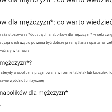
ów dla mężczyzn*: co warto wiedzie
waża stosowanie *doustnych anabolików dla mężczyzn* w celu zwię
cyzja o ich użyciu powinna być dobrze przemyślana i oparta na rze
wać się w temacie.
a mężczyzn*?
 sterydy anaboliczne przyjmowane w formie tabletek lub kapsułek. 
rawie wydolności fizycznej.
anabolików dla mężczyzn*
: