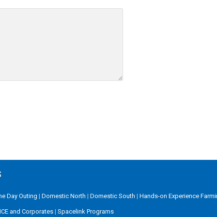
S
ne Day Outing
|
Domestic North
|
Domestic South
|
Hands-on Experience Farmi
ICE and Corporates
|
Spacelink Programs