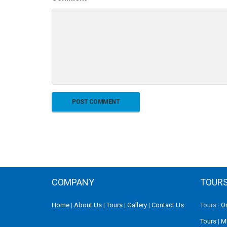
COMPANY
TOUR
Home
|
About Us
|
Tours
|
Gallery
|
Contact Us
Tours :
O
Tours
|
M