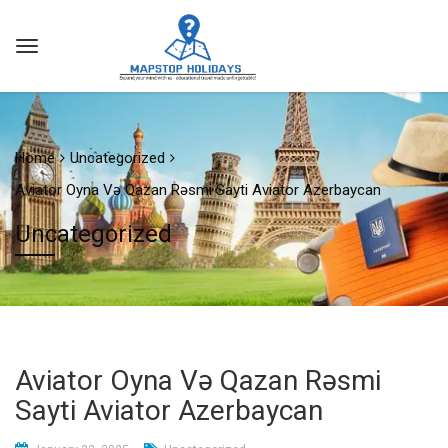
Home
Uncategorized
Aviator Oyna Və Qazan Rəsmi Sayti Aviator Azerbaycan
Uncategorized
Aviator Oyna Və Qazan Rəsmi
Sayti Aviator Azerbaycan