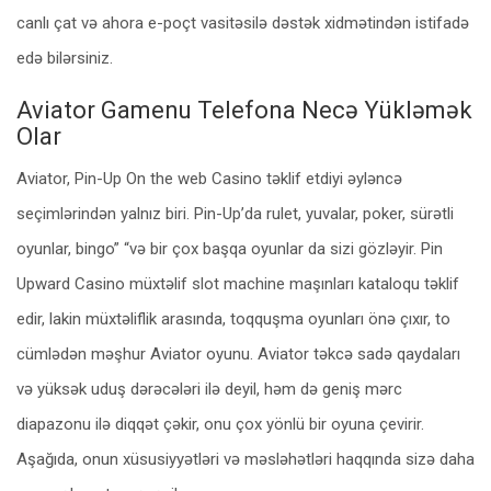
canlı çat və ahora e-poçt vasitəsilə dəstək xidmətindən istifadə
edə bilərsiniz.
Aviator Gamenu Telefona Necə Yükləmək
Olar
Aviator, Pin-Up On the web Casino təklif etdiyi əyləncə
seçimlərindən yalnız biri. Pin-Up’da rulet, yuvalar, poker, sürətli
oyunlar, bingo” “və bir çox başqa oyunlar da sizi gözləyir. Pin
Upward Casino müxtəlif slot machine maşınları kataloqu təklif
edir, lakin müxtəliflik arasında, toqquşma oyunları önə çıxır, to
cümlədən məşhur Aviator oyunu. Aviator təkcə sadə qaydaları
və yüksək uduş dərəcələri ilə deyil, həm də geniş mərc
diapazonu ilə diqqət çəkir, onu çox yönlü bir oyuna çevirir.
Aşağıda, onun xüsusiyyətləri və məsləhətləri haqqında sizə daha