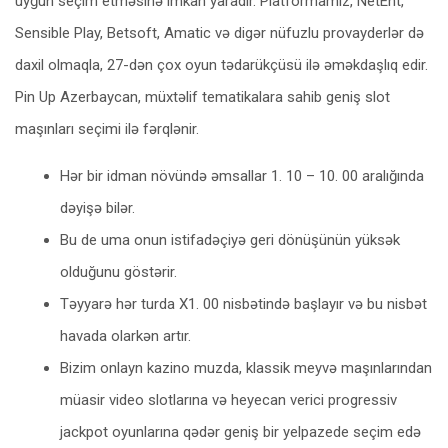
uyğun seçim etməsinə imkan yaradır. Platformamız, NetEnt,
Sensible Play, Betsoft, Amatic və digər nüfuzlu provayderlər də
daxil olmaqla, 27-dən çox oyun tədarükçüsü ilə əməkdaşlıq edir.
Pin Up Azerbaycan, müxtəlif tematikalara sahib geniş slot
maşınları seçimi ilə fərqlənir.
Hər bir idman növündə əmsallar 1. 10 – 10. 00 aralığında
dəyişə bilər.
Bu de uma onun istifadəçiyə geri dönüşünün yüksək
olduğunu göstərir.
Təyyarə hər turda X1. 00 nisbətində başlayır və bu nisbət
havada olarkən artır.
Bizim onlayn kazino muzda, klassik meyvə maşınlarından
müasir video slotlarına və heyecan verici progressiv
jackpot oyunlarına qədər geniş bir yelpazede seçim edə