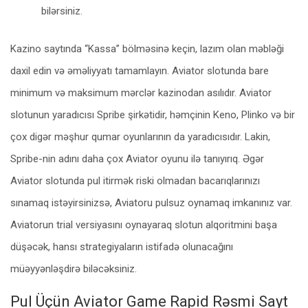
bilərsiniz.
Kazino saytında “Kassa” bölməsinə keçin, lazım olan məbləği
daxil edin və əməliyyatı tamamlayın. Aviator slotunda bare
minimum və maksimum mərclər kazinodan asılıdır. Aviator
slotunun yaradıcısı Spribe şirkətidir, həmçinin Keno, Plinko və bir
çox digər məşhur qumar oyunlarının da yaradıcısıdır. Lakin,
Spribe-nin adını daha çox Aviator oyunu ilə tanıyırıq. Əgər
Aviator slotunda pul itirmək riski olmadan bacarıqlarınızı
sınamaq istəyirsinizsə, Aviatoru pulsuz oynamaq imkanınız var.
Aviatorun trial versiyasını oynayaraq slotun alqoritmini başa
düşəcək, hansı strategiyaların istifadə olunacağını
müəyyənləşdirə biləcəksiniz.
Pul Üçün Aviator Game Rapid Rəsmi Sayt