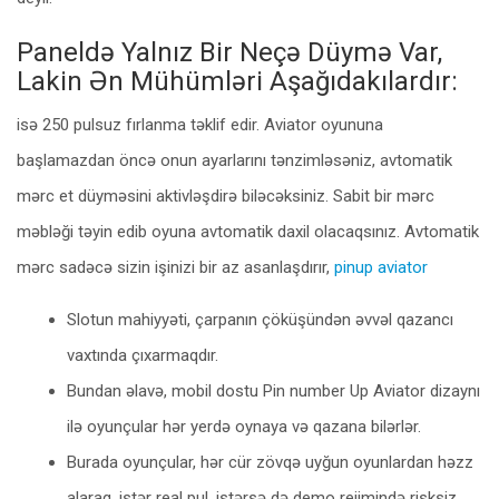
Paneldə Yalnız Bir Neçə Düymə Var,
Lakin Ən Mühümləri Aşağıdakılardır:
isə 250 pulsuz fırlanma təklif edir. Aviator oyununa
başlamazdan öncə onun ayarlarını tənzimləsəniz, avtomatik
mərc et düyməsini aktivləşdirə biləcəksiniz. Sabit bir mərc
məbləği təyin edib oyuna avtomatik daxil olacaqsınız. Avtomatik
mərc sadəcə sizin işinizi bir az asanlaşdırır,
pinup aviator
Slotun mahiyyəti, çarpanın çöküşündən əvvəl qazancı
vaxtında çıxarmaqdır.
Bundan əlavə, mobil dostu Pin number Up Aviator dizaynı
ilə oyunçular hər yerdə oynaya və qazana bilərlər.
Burada oyunçular, hər cür zövqə uyğun oyunlardan həzz
alaraq, istər real pul, istərsə də demo rejimində risksiz