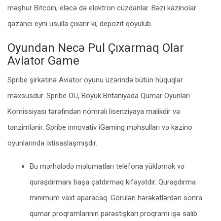
məşhur Bitcoin, eləcə də elektron cüzdanlar. Bəzi kazinolar
qazancı eyni üsulla çıxarır ki, depozit qoyulub.
Oyundan Necə Pul Çıxarmaq Olar
Aviator Game
Spribe şirkətinə Aviator oyunu üzərində bütün hüquqlar
məxsusdur. Spribe OÜ, Böyük Britaniyada Qumar Oyunları
Komissiyası tərəfindən nömrəli lisenziyaya malikdir və
tənzimlənir. Spribe innovativ iGaming məhsulları və kazino
oyunlarında ixtisaslaşmışdır.
Bu mərhələdə məlumatları telefona yükləmək və
quraşdırmanı başa çatdırmaq kifayətdir. Quraşdırma
minimum vaxt aparacaq. Görülən hərəkətlərdən sonra
qumar proqramlarının pərəstişkarı proqramı işə salıb