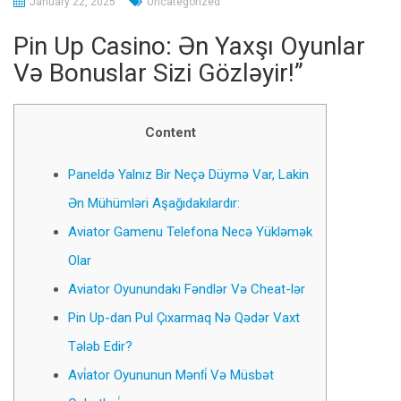
January 22, 2025
Uncategorized
Pin Up Casino: Ən Yaxşı Oyunlar
Və Bonuslar Sizi Gözləyir!”
Content
Paneldə Yalnız Bir Neçə Düymə Var, Lakin
Ən Mühümləri Aşağıdakılardır:
Aviator Gamenu Telefona Necə Yükləmək
Olar
Aviator Oyunundakı Fəndlər Və Cheat-lər
Pin Up-dan Pul Çıxarmaq Nə Qədər Vaxt
Tələb Edir?
Avi̇ator Oyununun Mənfi̇ Və Müsbət