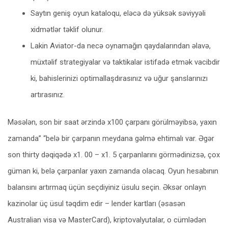
Saytın geniş oyun kataloqu, eləcə də yüksək səviyyəli
xidmətlər təklif olunur.
Lakin Aviator-da necə oynamağın qaydalarından əlavə,
müxtəlif strategiyalar və taktikalar istifadə etmək vacibdir
ki, bahislerinizi optimallaşdırasınız və uğur şanslarınızı
artırasınız.
Məsələn, son bir saat ərzində x100 çarpanı görülməyibsə, yaxın
zamanda” “belə bir çarpanın meydana gəlmə ehtimalı var. Əgər
son thirty dəqiqədə x1. 00 – x1. 5 çarpanlarını görmədinizsə, çox
güman ki, belə çarpanlar yaxın zamanda olacaq. Oyun hesabının
balansını artırmaq üçün seçdiyiniz üsulu seçin. Əksər onlayn
kazinolar üç üsul təqdim edir – lender kartları (əsasən
Australian visa və MasterCard), kriptovalyutalar, o cümlədən